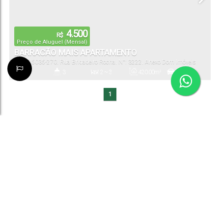
4.500
R$
Preço de Aluguel (Mensal)
BARRACÃO MAIS APARTAMENTO
CEP: 85035-270
,
Rua Brigadeiro Rocha
,
N°:
3222
,
Anexo Dom Imóveis
Imobiliária
,
Dos Estados
,
Guarapuava
,
Paraná
,
Brasil
3
3
2 ~ 3
420
.00
m²
3
Dormitório(s)
Banheiro(s)
Sala(s)
Total:
Vaga(s)
1
295
.00
m²
22
.70
m
13
.00
m
Terreno:
Fundos:
Frente: