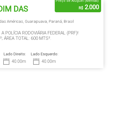
Preço de Aluguel (Mensal)
2.000
DIM DAS
R$
das Américas
,
Guarapuava
,
Paraná
,
Brasil
A POLÍCIA RODOVIÁRIA FEDERAL (PRF)!
²; ÁREA TOTAL: 600 MTS².
Lado Direito:
Lado Esquerdo:
40
.00
m
40
.00
m