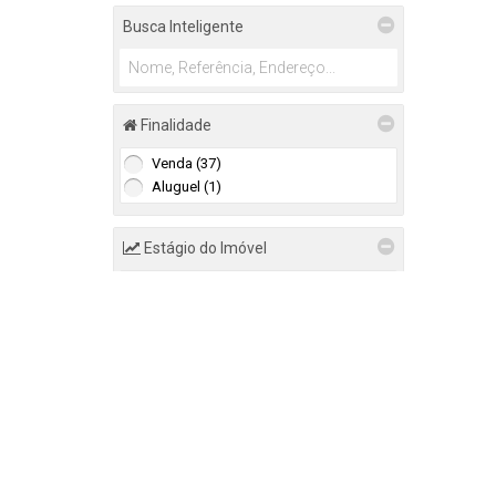
Busca Inteligente
Finalidade
Venda (37)
Aluguel (1)
Estágio do Imóvel
Terreno (1)
Valor do Imóvel
De
Até
Distância do Mar
De
m
Até
m