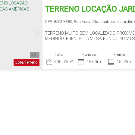
TERRENO LOCAÇÃO JAR
AMÉRICAS
CEP: 85030-380
,
Rua Assis Chateaubriand
,
Jardim 
TERRENO MUITO BEM LOCALIZADO PRÓXIMO 
MEDINDO: FRENTE: 15 MTS²; FUNDO: 40 MTS
Total:
Fundos:
Frente:
1146
600
.00
m²
15
.00
m
15
.00
m
Lote/Terreno