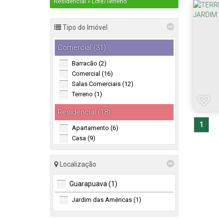
Residencial » Lote/Terreno
Tipo do Imóvel
Comercial (31)
Barracão (2)
Comercial (16)
Salas Comerciais (12)
Terreno (1)
Residencial (18)
1
Apartamento (6)
Casa (9)
Lote/Terreno (1)
Sobrado (2)
Localização
Guarapuava (1)
Jardim das Américas (1)