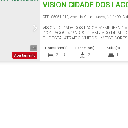
VISION CIDADE DOS LAG
CEP: 85051-010
,
Avenida Guarapuava
,
N°:
1400
,
Ci
VISION - CIDADE DOS LAGOS ✅EMPREENDIM
DOS LAGOS. ✅BAIRRO PLANEJADO DE ALTO
QUE ESTÁ ATRAIDO MUITOS INVESTIDORES
QUE TANTO PROCURÃO. ✅GUARITA portaria
Dormitório(s)
Banheiro(s)
Suíte(s)
local para meditar. Lazer e Comodidades S
768
com mesas,...
2 ~ 3
2
1
Apartamento