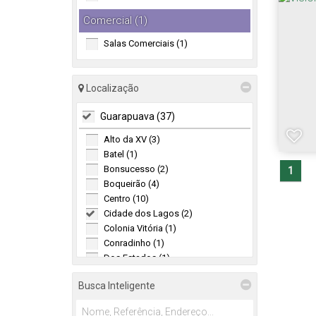
Comercial (1)
Salas Comerciais (1)
Localização
Guarapuava (37)
Alto da XV (3)
Batel (1)
Bonsucesso (2)
1
Boqueirão (4)
Centro (10)
Cidade dos Lagos (2)
Colonia Vitória (1)
Conradinho (1)
Dos Estados (1)
Imóvel Morro Alto (2)
Busca Inteligente
Morro Alto (1)
Santa Cruz (4)