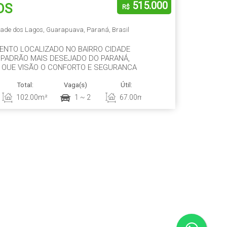
515.000
OS
R$
dade dos Lagos
,
Guarapuava
,
Paraná
,
Brasil
ENTO LOCALIZADO NO BAIRRO CIDADE
 PADRÃO MAIS DESEJADO DO PARANÁ,
 QUE VISÃO O CONFORTO E SEGURANÇA
 24horas. ✅FIRE PLAYCE ✅ESPAÇO ESTAR
Total:
Vaga(s)
Útil:
Terreno:
alão de festas: totalmente equipado
102
.00
m²
1 ~ 2
67
.00
m²
102
.00
m²