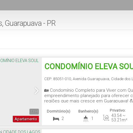
, Guarapuava - PR
CONDOMÍNIO ELEVA SO
CEP: 85051-010
,
Avenida Guarapuava
,
Cidade dos 
🏡 Condomínio Completo para Viver com Qu
empreendimento planejado para oferecer c
regiões que mais cresce em Guarapuava! 
mobiliado 🍽️ Salão gourmet mobiliado 🌳 Vi
Privativo:
Dormitório(s)
Banheiro(s)
Paisagismo com espécies nativas 🐶 Espaço
1394
43
.54
~
2
1
Apartamento
53
.21
m²