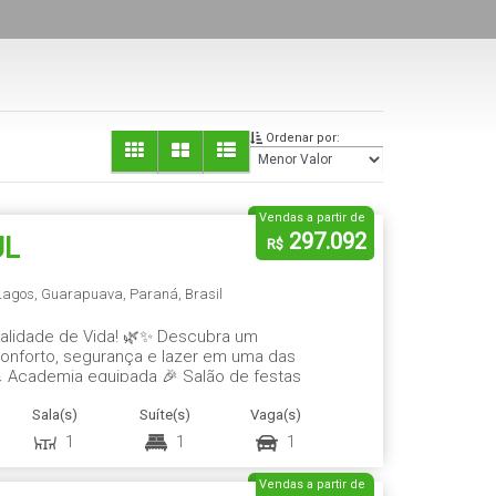
Ordenar por:
Vendas a partir de
297.092
UL
R$
Lagos
,
Guarapuava
,
Paraná
,
Brasil
alidade de Vida! 🌿✨ Descubra um
onforto, segurança e lazer em uma das
 Academia equipada 🎉 Salão de festas
sta para área verde preservada 🌿
Sala(s)
Suíte(s)
Vaga(s)
 Pet e Pet Care...
1
1
1
Vendas a partir de