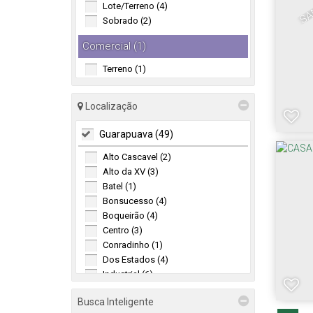
SA
Lote/Terreno (4)
Sobrado (2)
Comercial (1)
Terreno (1)
Localização
Guarapuava (49)
Alto Cascavel (2)
Alto da XV (3)
Batel (1)
Bonsucesso (4)
Boqueirão (4)
Centro (3)
Conradinho (1)
Dos Estados (4)
Industrial (6)
Loteamento João Gelinski (1)
Busca Inteligente
Morro Alto (2)