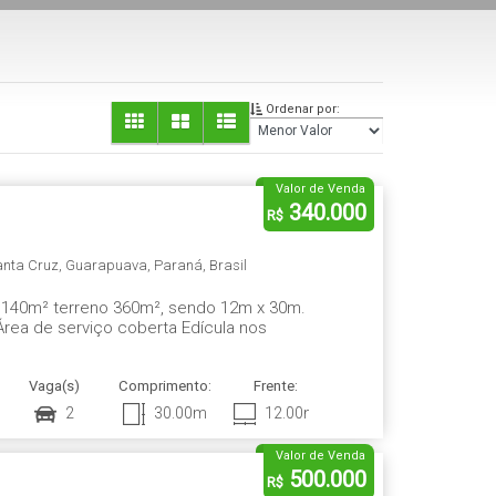
Ordenar por:
Valor de Venda
340.000
R$
anta Cruz
,
Guarapuava
,
Paraná
,
Brasil
140m² terreno 360m², sendo 12m x 30m.
Área de serviço coberta Edícula nos
Vaga(s)
Comprimento:
Frente:
2
30
.00
m
12
.00
m
Valor de Venda
500.000
R$