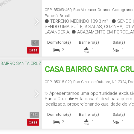
NTA CRUZ
CEP: 85063-460
,
Rua Vereador Orlando Casagrand
Paraná
,
Brasil
⚫ TERRENO MEDINDO 139.3 m² ⚫ SENDO 
SENDO UMA SUÍTE, 3 SALAS, COZINHA, 01 
LAVANDERIA. ⚫ ACABAMENTO EM PORCELA
GAS, PERCIANA ELÉTRICA. ⚫ BALIZADOR N
Dormitório(s)
Banheiro(s)
Sala(s)
ACABAMENTO DA SALA.
491
2
1
1
Casa
CASA BAIRRO SANTA CR
CEP: 85015-020
,
Rua Cinco de Outubro
,
N°:
2324
,
Es
✨ Apresentamos uma oportunidade exclusiva
Santa Cruz. 🏡 Esta casa é ideal para quem
localizado, proporcionando qualidade de vid
uma configuração acolhedora, composta p
Dormitório(s)
Banheiro(s)
Sala(s)
📺 SALA TV 🍖 CHURRASQUEIRA 🚗 GARAGEM
1353
2
1
1
Casa