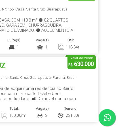
e
,
N°:
155
,
Casa
,
Santa Cruz
,
Guarapuava
,
CASA COM 118;8 m² ⚫ 02 QUARTOS
WC, GARAGEM , CHURRASQUEIRA,
NATO E LAMINADO. ⚫ AQUECIMENTO À
AS ESCADAS, LÂMPADA DICROICA NO
Suíte(s)
Vaga(s)
Útil:
Terreno:
Fun
1
1
118
.84
m²
139
.30
m²
1
Valor de Venda
630.000
UZ
R$
quina
,
Santa Cruz
,
Guarapuava
,
Paraná
,
Brasil
 de adquirir uma residência no Bairro
 busca um lar confortável e bem
a e praticidade. 🛋️ O imóvel conta com
or: 🍳 COZINHA AMERICANA 🍽️ COPA
Total:
Vaga(s)
Terreno:
Comprimento:
Fun
 COBERTA 📐 ÁREA...
100
.00
m²
2
221
.00
m²
17
.00
m
1