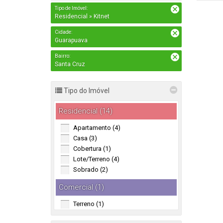
Tipo de Imóvel:
Residencial » Kitnet
Cidade:
Guarapuava
Bairro:
Santa Cruz
Tipo do Imóvel
Residencial (14)
Apartamento (4)
Casa (3)
Cobertura (1)
Lote/Terreno (4)
Sobrado (2)
Comercial (1)
Terreno (1)