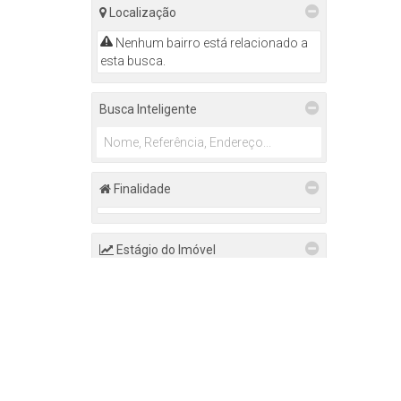
Localização
Nenhum bairro está relacionado a
esta busca.
Busca Inteligente
Finalidade
Estágio do Imóvel
Nenhum estágio está relacionado a
esta busca.
Valor do Imóvel
De
Até