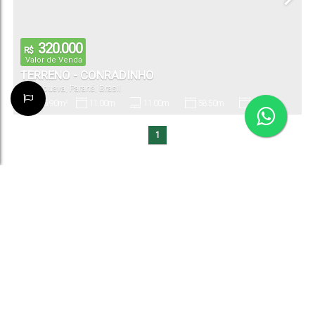
320.000
R$
Valor de Venda
TERRENO - CONRADINHO
Guarapuava
,
Paraná
,
Brasil
625
.90
m²
11
.00
m
11
.00
m
58
.50
m
55
.30
m
Total:
Fundos:
Frente:
Lado Direito:
Lado Esquerdo:
1