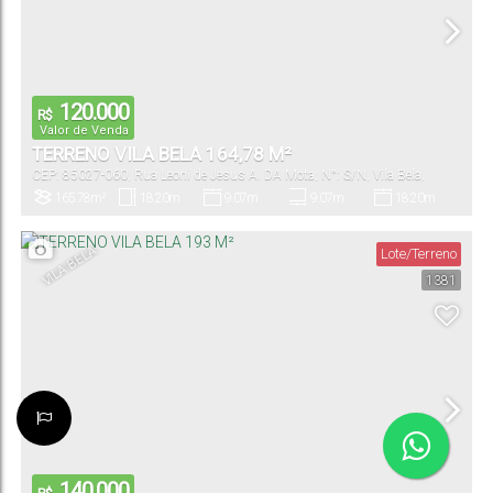
120.000
R$
Valor de Venda
TERRENO VILA BELA 164,78 M²
CEP: 85027-060
,
Rua Leoni de Jesus A. DA Mota
,
N°:
S/N
,
Vila Bela
,
Guarapuava
,
Paraná
,
Brasil
165
.78
m²
18
.20
m
9
.07
m
9
.07
m
18
.20
m
Terreno:
Comprimento:
Fundos:
Frente:
Lado Direito:
VILA BELA
Lote/Terreno
1381
18
.20
m
Lado Esquerdo:
140.000