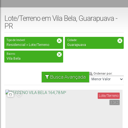
Lote/Terreno em Vila Bela, Guarapuava -
PR
Tipo de Imóvel:
Cidade:
Residencial » Lote/Terreno
Guarapuava
Bairro:
Vila Bela
Ordenar por:
Busca Avançada
Lote/Terreno
1382