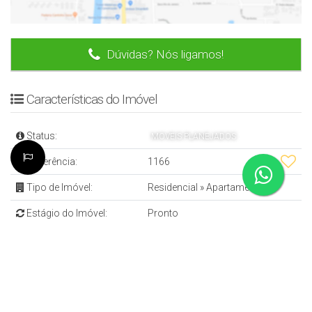
Dúvidas? Nós ligamos!
Características do Imóvel
Status:
MOVEIS PLANEJADOS
Referência:
1166
Tipo de Imóvel:
Residencial
»
Apartamento
Estágio do Imóvel:
Pronto
Quartos:
2 (sendo 1 suíte)
Sala:
1
Banheiros:
2