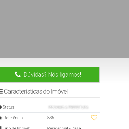
Dúvidas? Nós ligamos!
Características do Imóvel
Status:
PROXIMO A PREFEITURA
Referência:
836
Tipo de Imóvel:
Residencial
»
Casa