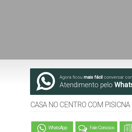
Agora ficou
mais fácil
conversar co
Atendimento pelo
What
CASA NO CENTRO COM PISICNA
WhatsApp
Fale Conosco