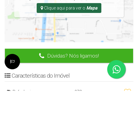
Clique aqui para ver o
Mapa
Dúvidas? Nós ligamos!
Características do Imóvel
Referência:
973
Tipo de Imóvel:
Residencial
»
Casa
Estágio do Imóvel:
Pronto
Localização do Imóvel