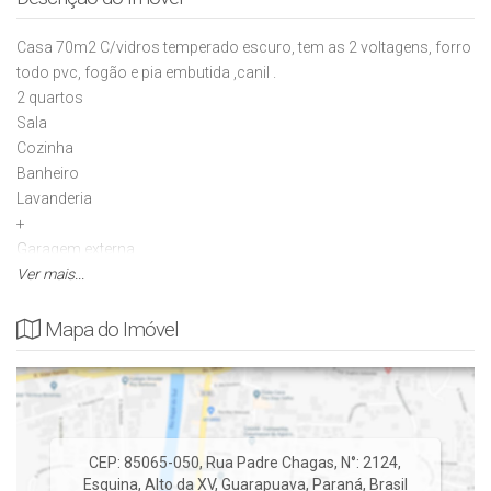
Casa 70m2 C/vidros temperado escuro, tem as 2 voltagens, forro
todo pvc, fogão e pia embutida ,canil .
2 quartos
Sala
Cozinha
Banheiro
Lavanderia
+
Garagem externa
Terreno 20x 20 = 400 mts (pode ser financiada).
Ver mais...
Mapa do Imóvel
CEP: 85065-050
,
Rua Padre Chagas
,
N°:
2124
,
Esquina
,
Alto da XV
,
Guarapuava
,
Paraná
,
Brasil