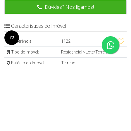
Dúvidas? Nós ligamos!
Características do Imóvel
Referência:
1122
Tipo de Imóvel:
Residencial
»
Lote/Terreno
Estágio do Imóvel:
Terreno
Localização do Imóvel
Endereço:
Bairro:
Santana
Cidade:
Guarapuava
Estado:
Paraná, Brasil