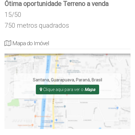
Ótima oportunidade Terreno a venda
15/50
750 metros quadrados
Mapa do Imóvel
Santana
,
Guarapuava
,
Paraná
,
Brasil
Clique aqui para ver o
Mapa