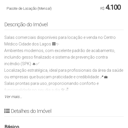
4.100
Pacote de Locação (Mensal)
R$
Descrição do Imóvel
Salas comerciais disponíveis para locação e venda no Centro
Médico Cidade dos Lagos 🏢✨
Ambientes modernos, com excelente padrão de acabamento,
incluindo gesso finalizado e sistema de prevenção contra
incêndio (SPK) 🔥✅
Localização estratégica, ideal para profissionais da área da saúde
ou empresas que buscam praticidade e credibilidade 📍💼
Salas prontas para uso, proporcionando conforto e
funcionalidade no seu dia a dia 🛠️🪑
💰 Valor de locação: R$ 3.200,00 por sala.
Ver mais...
💰 Valor de venda: R$ 650.000,00 por sala.
Entre em contato para mais informações e agende uma visita 📲
Detalhes do Imóvel
🤝
Básico