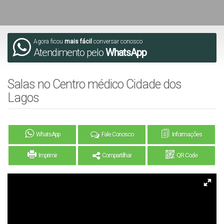
Agora ficou
mais fácil
conversar conosco
Atendimento pelo
WhatsApp
Salas no Centro médico Cidade dos
Lagos
WhatsApp
Fale Conosco
Informações
Imprimir
Compartilhar
QR Code