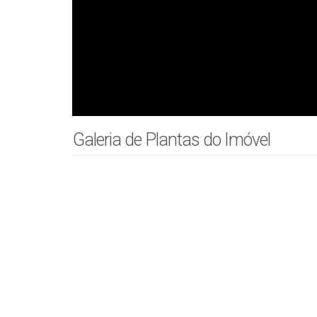
Galeria de Plantas do Imóvel
Valores do Imóvel
Valor de Venda
Aceita-se: Financiamento, Permuta, Fundo de Garantia