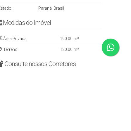
Estado:
Paraná, Brasil
Medidas do Imóvel
Área Privada:
190
.00
m²
Terreno:
130
.00
m²
Consulte nossos Corretores
Carlos Alberto Solarevicz - Venda
CRECI
29974/PR
+55 (42) 99124-1686
domimoveisguarapuava@gmail.com
Página do Corretor
Jennifer Helleis - Locação
+55 (42) 98874-0150
jennifer.domimoveis@gmail.com