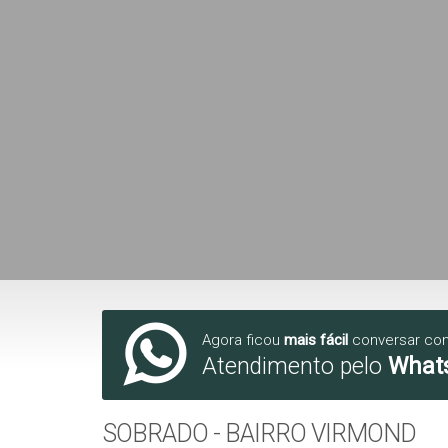
Agora ficou
mais fácil
conversar co
Atendimento pelo
What
SOBRADO - BAIRRO VIRMOND