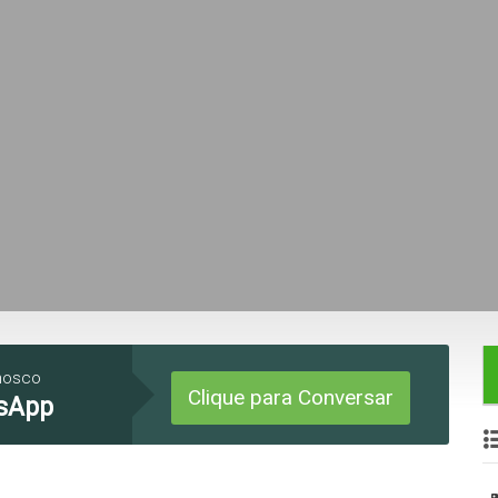
nosco
Clique para Conversar
sApp