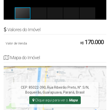
Valores do Imóvel
170.000
Valor de Venda
R$
Mapa do Imóvel
CEP: 85022-390
,
Rua Ribeirão Preto
,
N°:
S/N
,
Boqueirão
,
Guarapuava
,
Paraná
,
Brasil
Clique aqui para ver o
Mapa