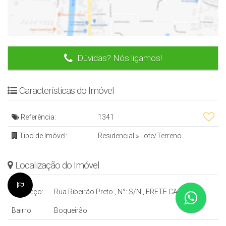
Dúvidas? Nós ligamos!
Características do Imóvel
Referência:
1341
Tipo de Imóvel:
Residencial
»
Lote/Terreno
Localização do Imóvel
Endereço:
Rua Ribeirão Preto
,
N°:
S/N
,
FRETE CASA 1891
Bairro:
Boqueirão