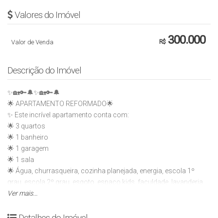
Valores do Imóvel
300.000
Valor de Venda
R$
Descrição do Imóvel
✨🏡🔑🔔✨🏡🔑🔔
🌟 APARTAMENTO REFORMADO🌟
✨ Este incrível apartamento conta com:
🌟 3 quartos
🌟 1 banheiro
🌟 1 garagem
🌟 1 sala
🌟 Água, churrasqueira, cozinha planejada, energia, escola 1º
grau, escola 2º grau, esgoto, espaço kids, faculdade, lavanderia,
mercado, pavimentação, piso frio, ponto de circular, portão
Ver mais...
eletrônico, posto de gasolina
✨ Venha conferir todos os detalhes e se encantar com este
Detalhes do Imóvel