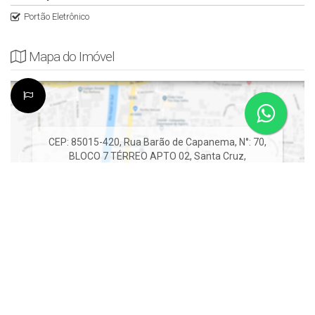
Portão Eletrônico
Mapa do Imóvel
CEP: 85015-420
,
Rua Barão de Capanema
,
N°:
70
,
BLOCO 7 TÉRREO APTO 02
,
Santa Cruz
,
Guarapuava
,
Paraná
,
Brasil
Clique aqui para ver o
Mapa
Imagem da Rua do Imóvel