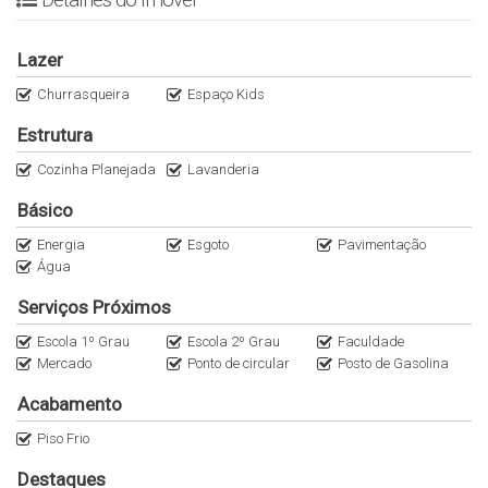
imóvel incrível! 😍💫
💰 Valor R$ 295.000,00
Lazer
Agende já a sua visita e garanta o seu novo lar! 📞🗝️✨
#ImóvelParaVenda #ApartamentoDeSonho #SantaCruz
Churrasqueira
Espaço Kids
#Guarapuava #SeuNovoLar #ConsulteValor 🌟🏡💖
Estrutura
Cozinha Planejada
Lavanderia
Básico
Energia
Esgoto
Pavimentação
Água
Serviços Próximos
Escola 1º Grau
Escola 2º Grau
Faculdade
Mercado
Ponto de circular
Posto de Gasolina
Acabamento
Piso Frio
Destaques