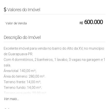
Valores do Imóvel
600.000
Valor de Venda
R$
Descrição do Imóvel
Excelente imóvel para venda no bairro do Alto da XV, no município
de Guarapuava-PR.
Com 4 dormitórios, 2 banheiros, 1 lavabo, 3 vagas na garagem e 1
sala.
Área total: 140,00 m²;
Área do terreno: 280,00 m².
Terreno frente: 14,00 m²;
Terreno fundo: 14,00 m²;
Terreno esquerda: 20,00 m²;
Terreno direita: 20,00 m².
Ver mais...
Características: móveis planejados.