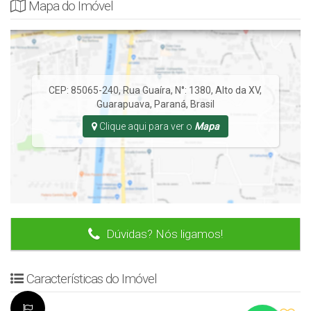
Mapa do Imóvel
CEP: 85065-240
,
Rua Guaíra
,
N°:
1380
,
Alto da XV
,
Guarapuava
,
Paraná
,
Brasil
Clique aqui para ver o
Mapa
Dúvidas? Nós ligamos!
Características do Imóvel