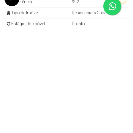
Referência:
992
Tipo de Imóvel:
Residencial
»
Casa
Estágio do Imóvel:
Pronto
Quartos:
4
Sala:
1
Banheiros:
2
Vagas:
3
Mobílias:
Semimobiliado
Localização do Imóvel
Endereço:
Rua Guaíra
,
N°:
1380
Bairro:
Alto da XV