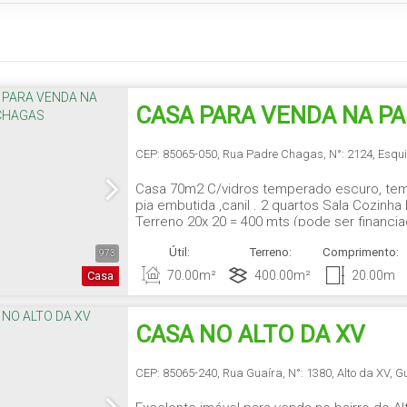
CASA PARA VENDA NA P
CHAGAS
CEP: 85065-050
,
Rua Padre Chagas
,
N°:
2124
,
Esqu
Casa 70m2 C/vidros temperado escuro, tem 
pia embutida ,canil . 2 quartos Sala Cozinh
Terreno 20x 20 = 400 mts (pode ser financia
Útil:
Terreno:
Comprimento:
973
70
.00
m²
400
.00
m²
20
.00
m
Casa
CASA NO ALTO DA XV
CEP: 85065-240
,
Rua Guaíra
,
N°:
1380
,
Alto da XV
,
G