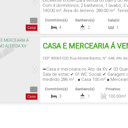
Excelente imóvel para venda no bairro do Al
Com 4 dormitórios, 2 banheiros, 1 lavabo, 3 
140,00 m²; Área do terreno: 280,00 m². Terre
m²; Terreno esquerda: 20,00 m²; Terreno dire
Dormitório(s)
Banheiro(s)
Sala(s)
planejados.
992
4
2
1
Casa
P
R
Ó
X
.
A
O
C
O
L
.
A
LI
A
N
Ç
CASA E MERCEARIA Á V
A
ALTO DA XV
CEP: 85065-020
,
Rua Alcione Bastos
,
N°:
648
,
Alto da
➥Casa e mercearia no Alto da XV ✔ 03 Quar
Sala de estar; ✔ 01 WC Social; ✔ Garagem c
medindo 286 m² ■ Casa 100 m² ■ Mercearia
648 - Alto da XV Guarapuava - PR 85065-020
Dormitório(s)
Banheiro(s)
Privativo:
554
3
1
100
.00
m²
Casa