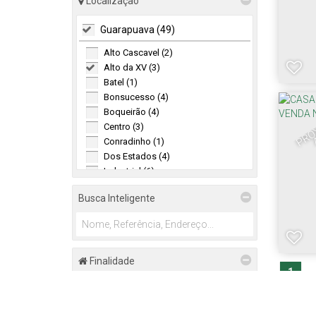
Localização
Guarapuava (49)
Alto Cascavel (2)
Alto da XV (3)
Batel (1)
Bonsucesso (4)
Boqueirão (4)
Centro (3)
Conradinho (1)
Dos Estados (4)
Industrial (6)
Loteamento João Gelinski (1)
Busca Inteligente
Morro Alto (2)
Santa Cruz (3)
Santana (3)
São Cristóvão (1)
Trianon (4)
Finalidade
1
Vila Bela (3)
Venda (3)
Vila Carli (4)
Guarapuava (1)