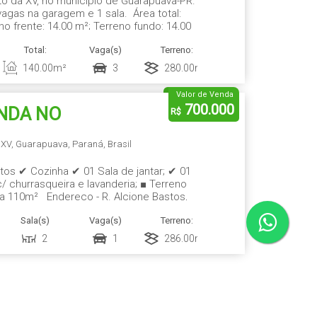
to da XV, no município de Guarapuava-PR.
vagas na garagem e 1 sala. Área total:
no frente: 14,00 m²; Terreno fundo: 14,00
ita: 20,00 m². Características: móveis
Total:
Vaga(s)
Terreno:
Fundos:
Fre
140
.00
m²
3
280
.00
m²
14
.00
m
1
Valor de Venda
700.000
ENDA NO
R$
 XV
,
Guarapuava
,
Paraná
,
Brasil
tos ✔ Cozinha ✔ 01 Sala de jantar; ✔ 01
/ churrasqueira e lavanderia; ■ Terreno
 110m² Endereço - R. Alcione Bastos,
Sala(s)
Vaga(s)
Terreno:
2
1
286
.00
m²