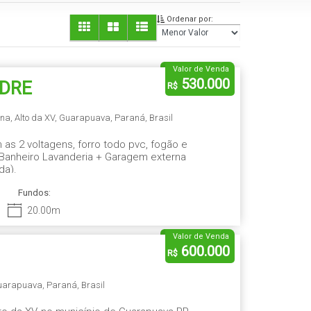
Ordenar por:
Valor de Venda
530.000
ADRE
R$
ina
,
Alto da XV
,
Guarapuava
,
Paraná
,
Brasil
as 2 voltagens, forro todo pvc, fogão e
a Banheiro Lavanderia + Garagem externa
da).
Fundos:
20
.00
m
Valor de Venda
600.000
R$
uarapuava
,
Paraná
,
Brasil